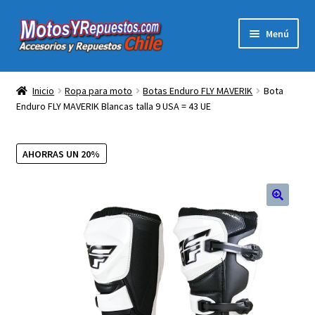
Ir
Ir
Menú
a
al
la
contenido
Expandi
Acc y Rep Motocross Enduro
navegación
el
Inicio
Ropa para moto
Botas Enduro FLY MAVERIK
Bota
menú
Enduro FLY MAVERIK Blancas talla 9 USA = 43 UE
Electronica Para Motos
hijo
Repuestos Para Motos
AHORRAS UN 20%
Filtros para Motos
Herramientas Para Taller
Ropa para Motociclistas
Tienda Física Motosyrepuestos