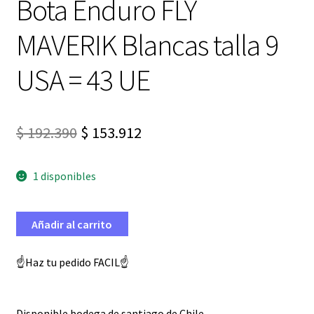
Bota Enduro FLY
MAVERIK Blancas talla 9
USA = 43 UE
El
El
$
192.390
$
153.912
precio
precio
1 disponibles
original
actual
era:
es:
Añadir al carrito
$ 192.390.
$ 153.912.
☝️Haz tu pedido FACIL☝️
Disponible bodega de santiago de Chile