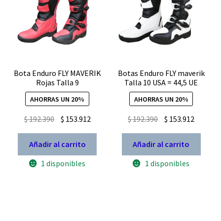
Bota Enduro FLY MAVERIK
Botas Enduro FLY maverik
Rojas Talla 9
Talla 10 USA = 44,5 UE
AHORRAS UN 20%
AHORRAS UN 20%
El
El
El
El
$
192.390
$
153.912
$
192.390
$
153.912
precio
precio
precio
precio
original
actual
original
actual
Añadir al carrito
Añadir al carrito
era:
es:
era:
es:
1 disponibles
1 disponibles
$ 192.390.
$ 153.912.
$ 192.390.
$ 153.91