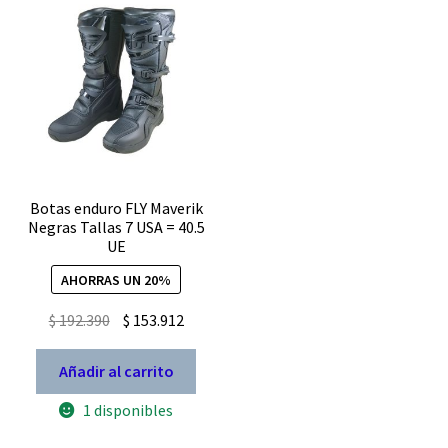
Botas enduro FLY Maverik
Negras Tallas 7 USA = 40.5
UE
AHORRAS UN 20%
El
El
$
192.390
$
153.912
precio
precio
original
actual
Añadir al carrito
era:
es:
1 disponibles
$ 192.390.
$ 153.912.