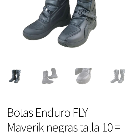
Expandi
FAQ Preguntas Frecuentes
el
menú
hijo
Botas Enduro FLY
Maverik negras talla 10 =