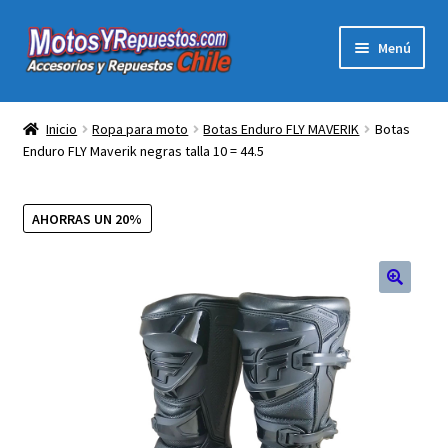
Ir
Ir
Menú
a
al
la
contenido
Expandi
Acc y Rep Motocross Enduro
navegación
el
Inicio
Ropa para moto
Botas Enduro FLY MAVERIK
Botas
menú
Enduro FLY Maverik negras talla 10 = 44.5
Electronica Para Motos
hijo
Repuestos Para Motos
AHORRAS UN 20%
Filtros para Motos
Herramientas Para Taller
Ropa para Motociclistas
Tienda Física Motosyrepuestos