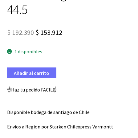
44.5
El
El
$
192.390
$
153.912
precio
precio
1 disponibles
original
actual
era:
es:
Añadir al carrito
$ 192.390.
$ 153.912.
☝️Haz tu pedido FACIL☝️
Disponible bodega de santiago de Chile
Envios a Region por Starken Chilexpress Varmontt