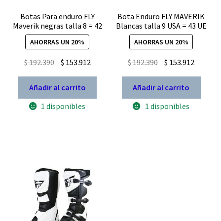
Botas Para enduro FLY
Bota Enduro FLY MAVERIK
Maverik negras talla 8 = 42
Blancas talla 9 USA = 43 UE
AHORRAS UN 20%
AHORRAS UN 20%
El
El
El
El
$
192.390
$
153.912
$
192.390
$
153.912
precio
precio
precio
precio
original
actual
original
actual
Añadir al carrito
Añadir al carrito
era:
es:
era:
es:
1 disponibles
1 disponibles
$ 192.390.
$ 153.912.
$ 192.390.
$ 153.91