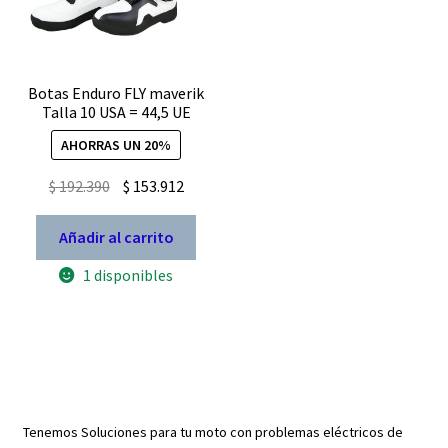
Botas Enduro FLY maverik
Talla 10 USA = 44,5 UE
AHORRAS UN 20%
El
El
$
192.390
$
153.912
precio
precio
original
actual
Añadir al carrito
era:
es:
1 disponibles
$ 192.390.
$ 153.912.
Tenemos Soluciones para tu moto con problemas eléctricos de