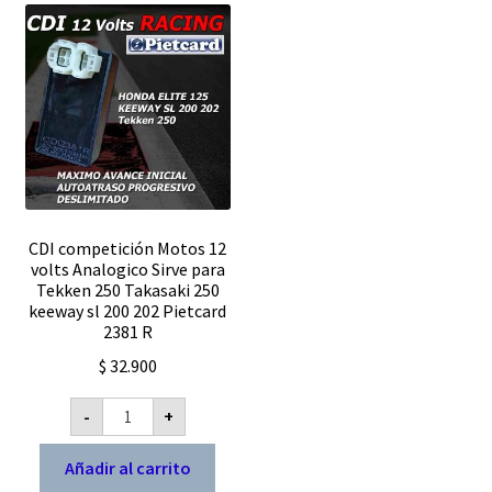
CDI competición Motos 12
volts Analogico Sirve para
Tekken 250 Takasaki 250
keeway sl 200 202 Pietcard
2381 R
$
32.900
CDI
-
+
competición
Motos
12
Añadir al carrito
volts