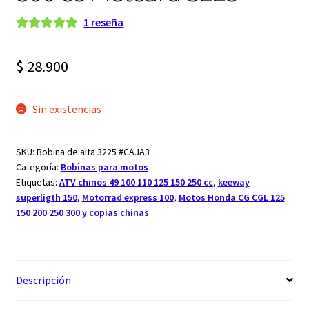
1
reseña
Valorado con
1
5.00
de 5 en
$
28.900
base a
valoración de
un cliente
Sin existencias
SKU:
Bobina de alta 3225 #CAJA3
Categoría:
Bobinas para motos
Etiquetas:
ATV chinos 49 100 110 125 150 250 cc
,
keeway
superligth 150
,
Motorrad express 100
,
Motos Honda CG CGL 125
150 200 250 300 y copias chinas
Descripción