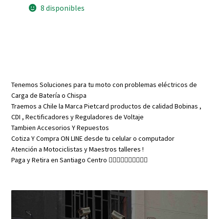
Analogico
8 disponibles
Sirve
para
Tekken
250
Takasaki
250
keeway
sl
200
202
Tenemos Soluciones para tu moto con problemas eléctricos de
Pietcard
2381
Carga de Batería o Chispa
R
Traemos a Chile la Marca Pietcard productos de calidad Bobinas ,
cantidad
CDI , Rectificadores y Reguladores de Voltaje
Tambien Accesorios Y Repuestos
Cotiza Y Compra ON LINE desde tu celular o computador
Atención a Motociclistas y Maestros talleres !
Paga y Retira en Santiago Centro 👇🏼👇🏼👇🏼👇🏼👇🏼