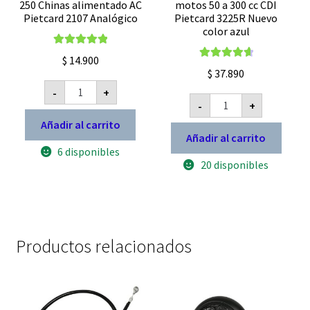
250 Chinas alimentado AC
motos 50 a 300 cc CDI
Pietcard 2107 Analógico
Pietcard 3225R Nuevo
color azul
Valorado con
$
14.900
Valorado con
5.00
de 5
$
37.890
4.78
de 5
CDI
-
+
para
Bobina
-
+
Motos
de
125
alta
Añadir al carrito
150
Mejorada
Añadir al carrito
200
motos
6 disponibles
250
50
Chinas
20 disponibles
a
alimentado
300
AC
cc
Pietcard
CDI
2107
Pietcard
Analógico
3225R
cantidad
Nuevo
Productos relacionados
color
azul
cantidad