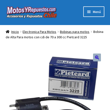
Ir
Ir
Menú
a
al
la
contenido
Acc y Rep Motocross Enduro
navegación
Inicio
Electronica Para Motos
Bobinas para motos
Bobina
de Alta Para motos con cdi de 70 a 300 cc Pietcard 3225
Electronica Para Motos
Repuestos Para Motos
Filtros para Motos
🔍
Herramientas Para Taller
Ropa para Motociclistas
Tienda Física Motosyrepuestos