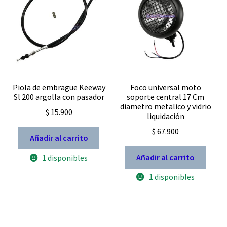
Piola de embrague Keeway
Foco universal moto
Sl 200 argolla con pasador
soporte central 17 Cm
diametro metalico y vidrio
$
15.900
liquidación
$
67.900
Añadir al carrito
Añadir al carrito
1 disponibles
1 disponibles