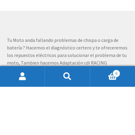
Tu Moto anda fallando problemas de chispa o carga de
batería ? Hacemos el diagnóstico certero y te ofreceremos
los repuestos eléctricos para solucionar el problema de tu
moto, Tambien hacemos Adaptación cdi RACING
mejorados para motos con carburador hasta 300 cc Haz tu
0
pregunta al whatsapp +56982672812
Buscar
Buscar
por:
Queremos brindar un servicio de calidad por lo mismo que
cuando finaliza tu pedido podrás calificar el trabajo y la
satisfacción y contar como fue tu experiencia como los
dejan escrito nuestros clientes frecuentes