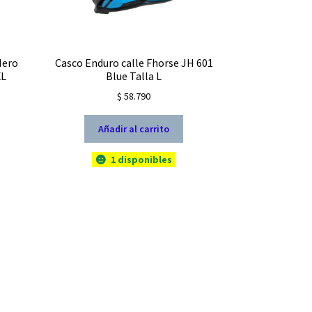
Hero
Casco Enduro calle Fhorse JH 601
XL
Blue Talla L
$
58.790
Añadir al carrito
io
al
1 disponibles
675.