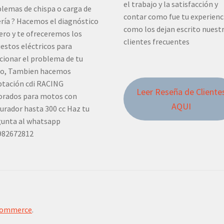
el trabajo y la satisfacción y
lemas de chispa o carga de
contar como fue tu experienc
ría ? Hacemos el diagnóstico
como los dejan escrito nuest
ero y te ofreceremos los
clientes frecuentes
estos eléctricos para
cionar el problema de tu
o, Tambien hacemos
tación cdi RACING
Leer Reseña de Cliente
orados para motos con
AQUI
urador hasta 300 cc Haz tu
unta al whatsapp
982672812
Commerce
.