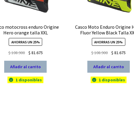
co motocross enduro Origine
Casco Moto Enduro Origine 
Hero orange talla XXL
Fluor Yellow Black Talla X
AHORRAS UN 25%
AHORRAS UN 25%
El
El
El
El
$
108.900
$
81.675
$
108.900
$
81.675
precio
precio
precio
prec
original
actual
original
actu
Añadir al carrito
Añadir al carrito
era:
es:
era:
es:
$ 108.900.
$ 81.675.
$ 108.900.
$ 81.
1 disponibles
1 disponibles