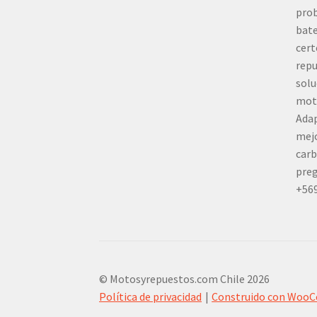
prob
bate
cert
repu
solu
mot
Adap
mej
carb
preg
+56
© Motosyrepuestos.com Chile 2026
Política de privacidad
Construido con Woo