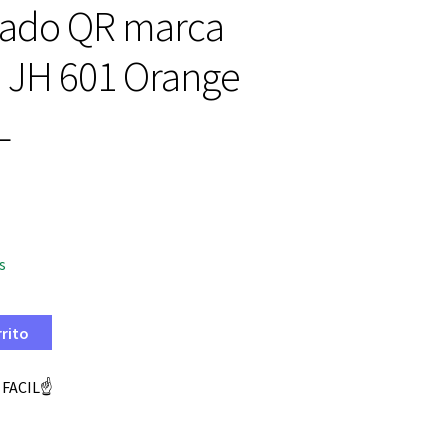
icado QR marca
 JH 601 Orange
L
s
rrito
 FACIL☝️