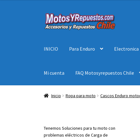
Ir
Ir
a
al
la
contenido
navegación
INICIO
Para Enduro
Electronica
Mi cuenta
FAQ Motosyrepuestos Chile
Inicio
Ropa para moto
Cascos Enduro moto
Tenemos Soluciones para tu moto con
problemas eléctricos de Carga de