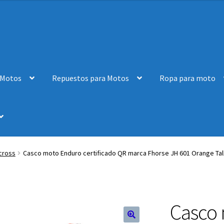
 Motos
Repuestos para Motos
Ropa para moto
cross
Casco moto Enduro certificado QR marca Fhorse JH 601 Orange Tall
Casco