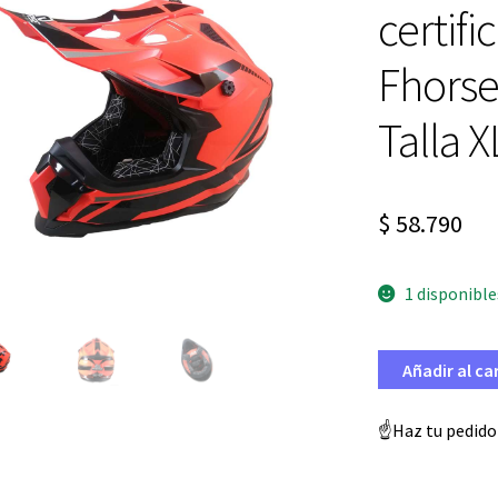
certif
Fhorse
Talla X
$
58.790
1 disponible
Añadir al ca
☝️Haz tu pedido