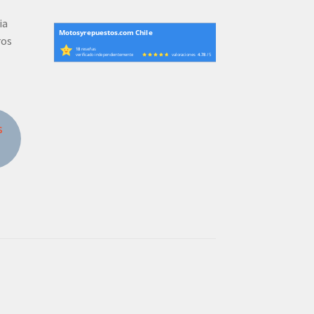
ia
Motosyrepuestos.com Chile
ros
18
reseñas
verificado independientemente
valoraciones
4.78
/ 5
s