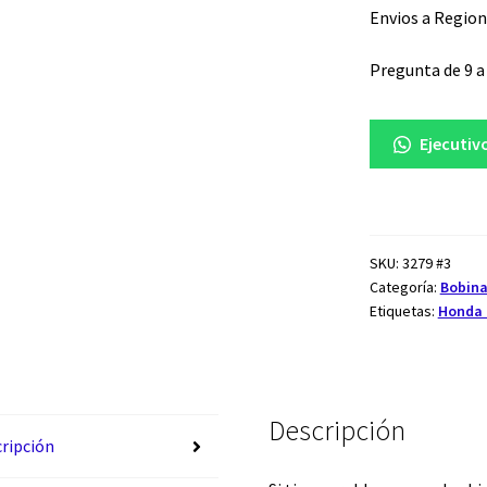
Pietcard
3279
Envios a Region
cantidad
Pregunta de 9 a 
Ejecutiv
SKU:
3279 #3
Categoría:
Bobina
Etiquetas:
Honda 
Descripción
ripción