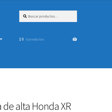
Buscar
Buscar
por:
$
0
0 productos
 de alta Honda XR