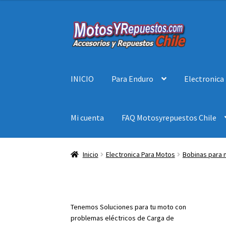
Ir
Ir
a
al
la
contenido
navegación
INICIO
Para Enduro
Electronica
Mi cuenta
FAQ Motosyrepuestos Chile
Inicio
Electronica Para Motos
Bobinas para
Tenemos Soluciones para tu moto con
problemas eléctricos de Carga de