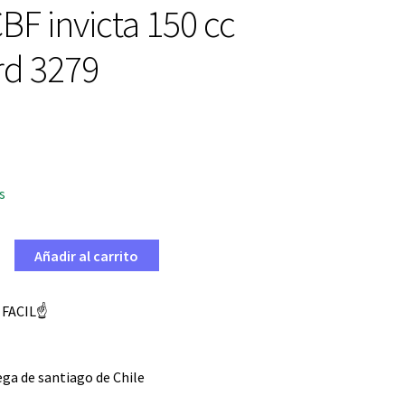
BF invicta 150 cc
rd 3279
s
Añadir al carrito
 FACIL☝️
ga de santiago de Chile