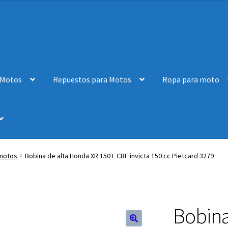
 Motos
Repuestos para Motos
Ropa para moto
 motos
Bobina de alta Honda XR 150 L CBF invicta 150 cc Pietcard 3279
Bobina