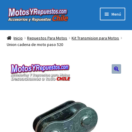
Ir
Ir
Menú
a
al
la
contenido
Expandi
Acc y Rep Motocross Enduro
navegación
el
Inicio
Repuestos Para Motos
Kit Transmision para Motos
menú
Union cadena de moto paso 520
Electronica Para Motos
hijo
Repuestos Para Motos
Filtros para Motos
Herramientas Para Taller
Ropa para Motociclistas
Tienda Física Motosyrepuestos