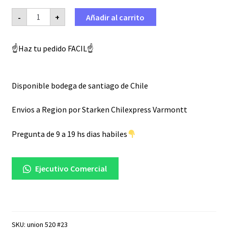
Union
-
+
Añadir al carrito
cadena
de
moto
paso
☝️Haz tu pedido FACIL☝️
520
cantidad
Disponible bodega de santiago de Chile
Envios a Region por Starken Chilexpress Varmontt
Pregunta de 9 a 19 hs dias habiles
Ejecutivo Comercial
SKU:
union 520 #23