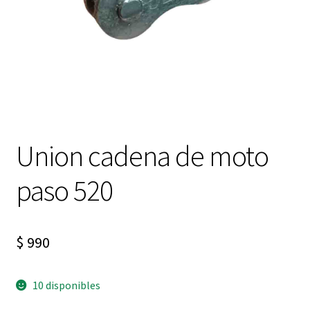
Expandi
FAQ Preguntas Frecuentes
el
menú
hijo
Union cadena de moto
paso 520
$
990
10 disponibles