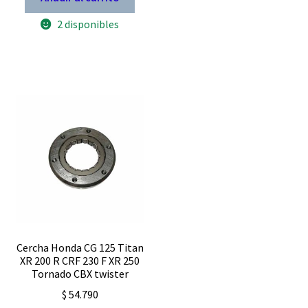
Honda
CG
2 disponibles
125
150
17
dientes
cantidad
Cercha Honda CG 125 Titan
XR 200 R CRF 230 F XR 250
Tornado CBX twister
$
54.790