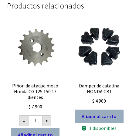
Productos relacionados
Piñon de ataque moto
Damper de catalina
Honda CG 125 150 17
HONDA CB1
dientes
$
4.900
$
7.900
Añadir al carrito
Piñon
-
+
de
ataque
1 disponibles
moto
Añadir al carrito