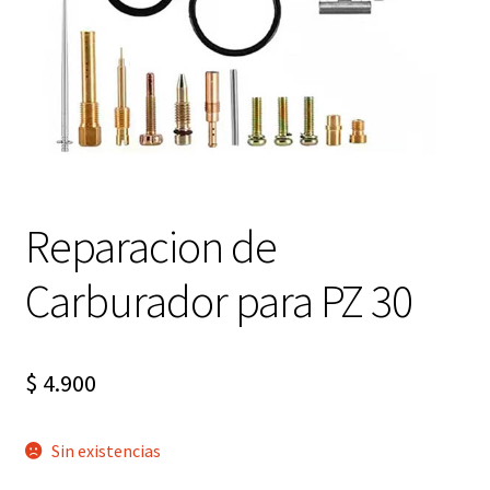
Expandi
FAQ Preguntas Frecuentes
el
menú
hijo
Reparacion de
Carburador para PZ 30
$
4.900
Sin existencias