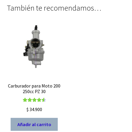
También te recomendamos…
Carburador para Moto 200
250cc PZ 30
Valorado
$
34.900
con
4.67
de
5
Añadir al carrito