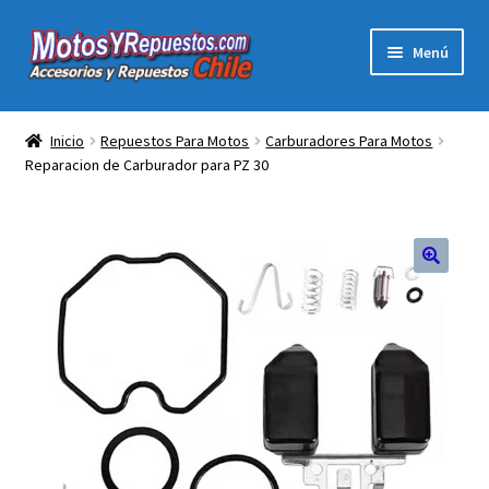
Ir
Ir
Menú
a
al
la
contenido
Expandi
Acc y Rep Motocross Enduro
navegación
el
Inicio
Repuestos Para Motos
Carburadores Para Motos
menú
Reparacion de Carburador para PZ 30
Electronica Para Motos
hijo
Repuestos Para Motos
Filtros para Motos
Herramientas Para Taller
Ropa para Motociclistas
Tienda Física Motosyrepuestos