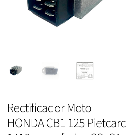
Expandi
FAQ Preguntas Frecuentes
el
menú
hijo
Rectificador Moto
HONDA CB1 125 Pietcard