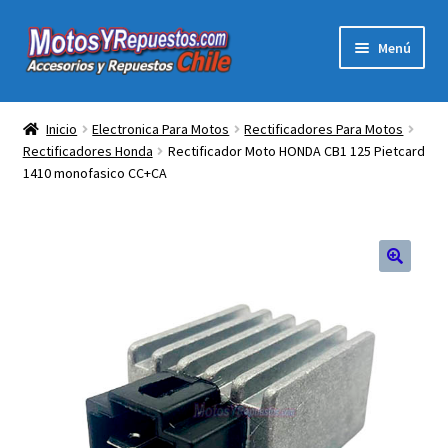
Ir
Ir
Menú
a
al
la
contenido
Expandi
Acc y Rep Motocross Enduro
navegación
el
Inicio
Electronica Para Motos
Rectificadores Para Motos
menú
Rectificadores Honda
Rectificador Moto HONDA CB1 125 Pietcard
Electronica Para Motos
hijo
1410 monofasico CC+CA
Repuestos Para Motos
Filtros para Motos
Herramientas Para Taller
Ropa para Motociclistas
Tienda Física Motosyrepuestos