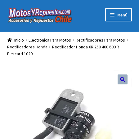
Ir
Ir
Menú
a
al
la
contenido
Expandi
Acc y Rep Motocross Enduro
navegación
el
Inicio
Electronica Para Motos
Rectificadores Para Motos
menú
Rectificadores Honda
Rectificador Honda XR 250 400 600 R
Electronica Para Motos
hijo
Pietcard 1020
Repuestos Para Motos
Filtros para Motos
Herramientas Para Taller
Ropa para Motociclistas
Tienda Física Motosyrepuestos