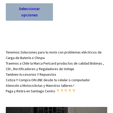
precio
precio
Este
original
actual
Seleccionar
producto
era:
es:
opciones
tiene
$ 5.900.
$ 3.890.
múltiples
variantes.
Las
opciones
se
Tenemos Soluciones para tu moto con problemas eléctricos de
pueden
Carga de Batería o Chispa
elegir
Traemos a Chile la Marca Pietcard productos de calidad Bobinas ,
en
CDI , Rectificadores y Reguladores de Voltaje
Tambien Accesorios Y Repuestos
la
Cotiza Y Compra ON LINE desde tu celular o computador
página
Atención a Motociclistas y Maestros talleres !
de
Paga y Retira en Santiago Centro
producto