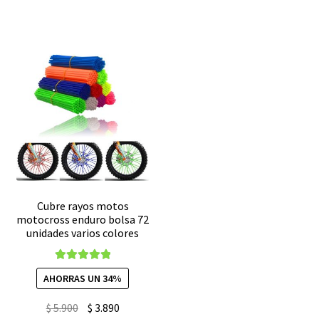
NX
1337-
Falcon
30
400
adaptable
DiaFrag
30
cantidad
ampers
potente
cantidad
Cubre rayos motos
motocross enduro bolsa 72
unidades varios colores
Valorado con
AHORRAS UN 34%
5.00
de 5
El
El
$
5.900
$
3.890