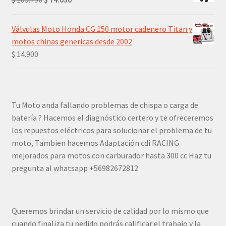
$ 119.900.
$ 83.930.
precio
precio
original
actual
Válvulas Moto Honda CG 150 motor cadenero Titan y
era:
es:
motos chinas genericas desde 2002
$ 105.790.
$ 74.050.
$
14.900
Tu Moto anda fallando problemas de chispa o carga de
batería ? Hacemos el diagnóstico certero y te ofreceremos
los repuestos eléctricos para solucionar el problema de tu
moto, Tambien hacemos Adaptación cdi RACING
mejorados para motos con carburador hasta 300 cc Haz tu
pregunta al whatsapp +56982672812
Queremos brindar un servicio de calidad por lo mismo que
cuando finaliza tu pedido podrás calificar el trabajo y la