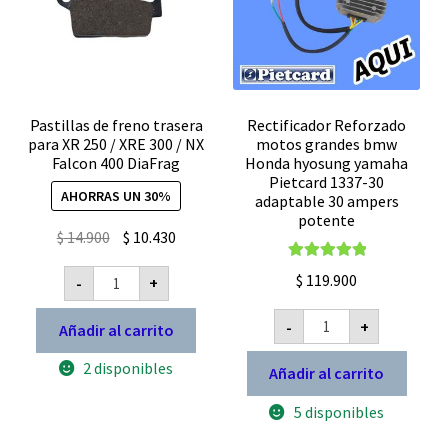
Pastillas de freno trasera
Rectificador Reforzado
para XR 250 / XRE 300 / NX
motos grandes bmw
Falcon 400 DiaFrag
Honda hyosung yamaha
Pietcard 1337-30
AHORRAS UN 30%
adaptable 30 ampers
potente
El
El
$
14.900
$
10.430
precio
precio
Pastillas
Valorado con
$
119.900
-
+
original
actual
de
5.00
de 5
freno
era:
es:
Rectificador
trasera
-
+
Añadir al carrito
Reforzado
$ 14.900.
$ 10.430.
para
motos
XR
grandes
2 disponibles
250
Añadir al carrito
bmw
/
Honda
XRE
5 disponibles
hyosung
300
yamaha
/
Pietcard