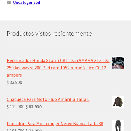
Uncategorized
Productos vistos recientemente
Rectificador Honda Storm CB1 125 YAMAHA XTZ 125
250 keeway sl 200 Pietcard 1052 monofasico CC 12
ampers
$
33.900
Chaqueta Para Moto Fluo Amarilla Talla L
El
El
$
119.900
$
83.930
precio
precio
original
actual
Pantalon Para Moto mujer Nerve Bianca Talla 38
era:
es:
El
El
$
105.790
$
74.050