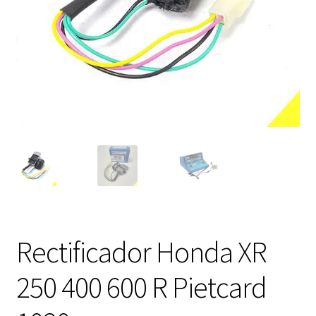
Expandi
FAQ Preguntas Frecuentes
el
menú
hijo
Rectificador Honda XR
250 400 600 R Pietcard