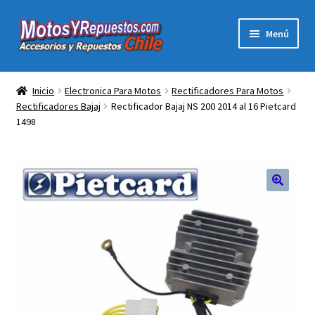
Ir
Ir
Menú
a
al
la
contenido
Expandi
Acc y Rep Motocross Enduro
navegación
el
Inicio
Electronica Para Motos
Rectificadores Para Motos
menú
Rectificadores Bajaj
Rectificador Bajaj NS 200 2014 al 16 Pietcard
Electronica Para Motos
hijo
1498
Repuestos Para Motos
Filtros para Motos
🔍
Herramientas Para Taller
Ropa para Motociclistas
Tienda Física Motosyrepuestos