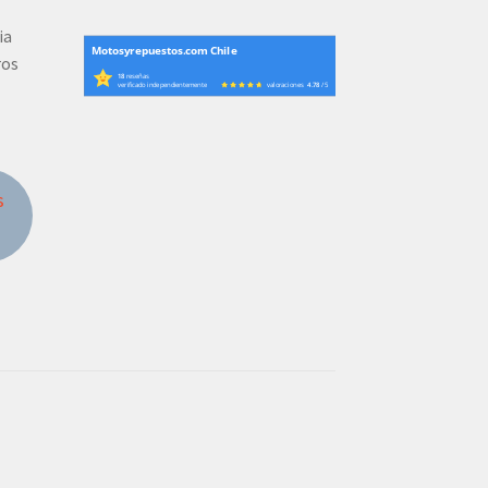
ia
Motosyrepuestos.com Chile
ros
18
reseñas
verificado independientemente
valoraciones
4.78
/ 5
s