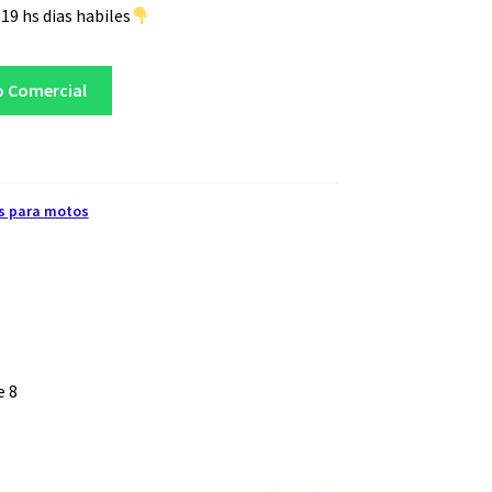
19 hs dias habiles
o Comercial
s para motos
e 8