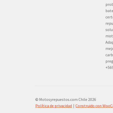
prob
bate
cert
repu
solu
mot
Adap
mej
carb
preg
+56
© Motosyrepuestos.com Chile 2026
Política de privacidad
Construido con Woo