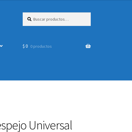
Buscar
Buscar
por:
$
0
0 productos
espejo Universal