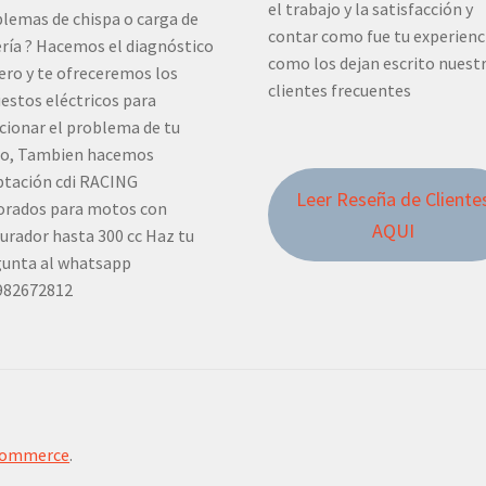
el trabajo y la satisfacción y
lemas de chispa o carga de
contar como fue tu experienc
ría ? Hacemos el diagnóstico
como los dejan escrito nuest
ero y te ofreceremos los
clientes frecuentes
estos eléctricos para
cionar el problema de tu
o, Tambien hacemos
tación cdi RACING
Leer Reseña de Cliente
orados para motos con
AQUI
urador hasta 300 cc Haz tu
unta al whatsapp
982672812
Commerce
.