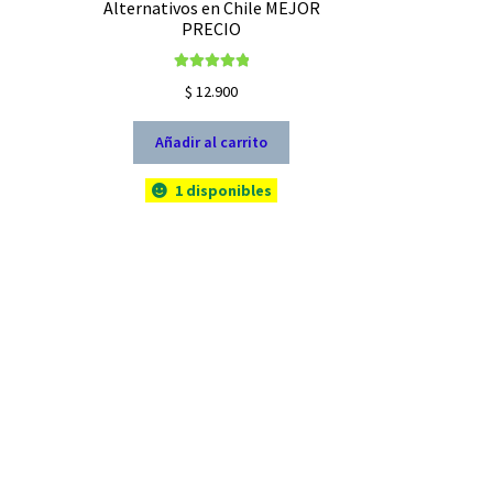
Alternativos en Chile MEJOR
PRECIO
Valorado con
$
12.900
5.00
de 5
Añadir al carrito
1 disponibles