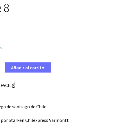
 8
s
Añadir al carrito
 FACIL☝️
ga de santiago de Chile
 por Starken Chilexpress Varmontt