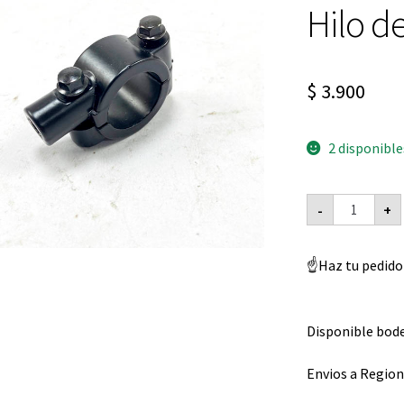
Hilo de
$
3.900
2 disponible
Porta
-
+
espejo
Universal
Hilo
de
☝️Haz tu pedido
8
cantidad
Disponible bode
Envios a Region