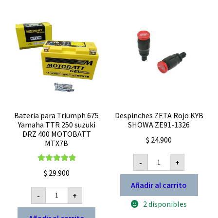
Bateria para Triumph 675
Despinches ZETA Rojo KYB
Yamaha TTR 250 suzuki
SHOWA ZE91-1326
DRZ 400 MOTOBATT
$
24.900
MTX7B
Despinches
-
+
ZETA
Valorado con
Rojo
$
29.900
5.00
de 5
KYB
Añadir al carrito
SHOWA
Bateria
-
+
ZE91-
para
2 disponibles
1326
Triumph
cantidad
675