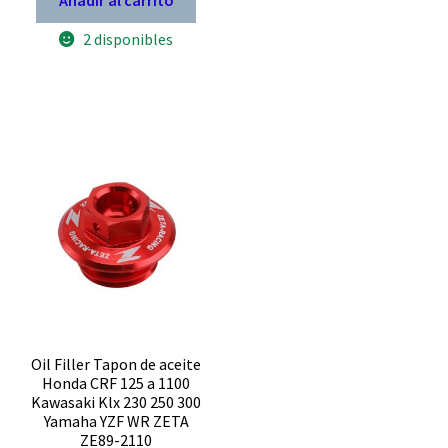
Añadir al carrito
Yamaha
TTR
2 disponibles
250
suzuki
DRZ
400
MOTOBATT
MTX7B
cantidad
Oil Filler Tapon de aceite
Honda CRF 125 a 1100
Kawasaki Klx 230 250 300
Yamaha YZF WR ZETA
ZE89-2110