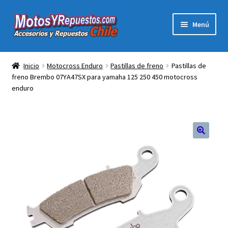
Ir
Ir
Menú
a
al
la
contenido
Expandi
Acc y Rep Motocross Enduro
navegación
el
Inicio
Motocross Enduro
Pastillas de freno
Pastillas de
menú
freno Brembo 07YA47SX para yamaha 125 250 450 motocross
Electronica Para Motos
hijo
enduro
Repuestos Para Motos
Filtros para Motos
Herramientas Para Taller
Ropa para Motociclistas
Tienda Física Motosyrepuestos