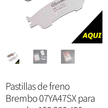
Expandi
FAQ Preguntas Frecuentes
el
menú
hijo
Pastillas de freno
Brembo 07YA47SX para