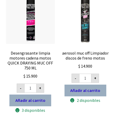
Desengrasante limpia
aerosol muc off Limpiador
motores cadena motos
discos de freno motos
QUICK DRAYING MUC OFF
$
14.900
750 ML
aerosol
$
15.900
-
+
muc
off
Desengrasante
Limpiador
-
+
limpia
Añadir al carrito
discos
motores
de
cadena
Añadir al carrito
2 disponibles
freno
motos
motos
QUICK
cantidad
3 disponibles
DRAYING
MUC