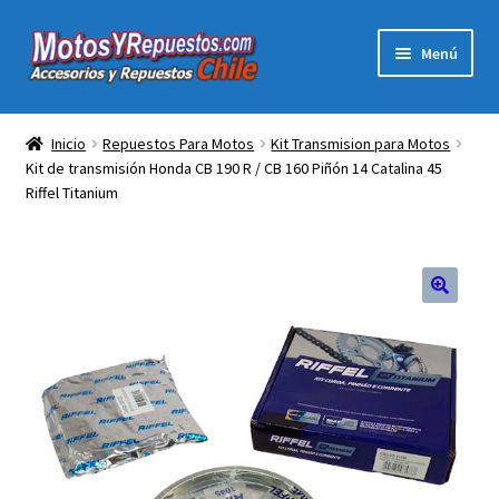
Ir
Ir
Menú
a
al
la
contenido
Acc y Rep Motocross Enduro
navegación
Inicio
Repuestos Para Motos
Kit Transmision para Motos
Kit de transmisión Honda CB 190 R / CB 160 Piñón 14 Catalina 45
Electronica Para Motos
Riffel Titanium
Repuestos Para Motos
Filtros para Motos
🔍
Herramientas Para Taller
Ropa para Motociclistas
Tienda Física Motosyrepuestos