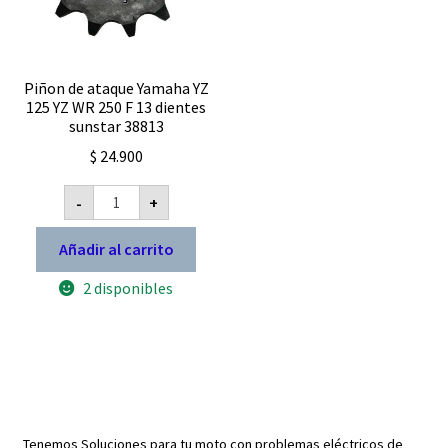
Piñon de ataque Yamaha YZ
125 YZ WR 250 F 13 dientes
sunstar 38813
$
24.900
Piñon
-
+
de
ataque
Yamaha
Añadir al carrito
YZ
125
2 disponibles
YZ
WR
250
F
13
dientes
sunstar
38813
cantidad
Tenemos Soluciones para tu moto con problemas eléctricos de