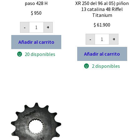
paso 428 H
XR 250 del 96 al 05) piñon
13 catalina 48 Riffel
$
950
Titanium
Union
$
61.900
-
+
cadena
de
Kit
moto
-
+
de
Añadir al carrito
paso
transmisión
428
Honda
Añadir al carrito
20 disponibles
H
XR
cantidad
250
2 disponibles
del
96
al
05)
piñon
13
catalina
48
Riffel
Titanium
cantidad