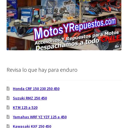
Revisa lo que hay para enduro
Honda CRF 150 230 250 450
Suzuki RMZ 250 450
KTM 125 a 520
Yamahas WRF YZ YZF 125 a 450
Kawasaki KXF 250 450