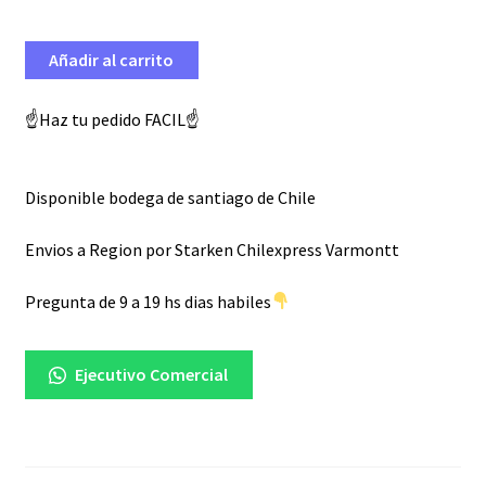
era:
es:
Añadir al carrito
$ 8.990.
$ 6.293.
☝️Haz tu pedido FACIL☝️
Disponible bodega de santiago de Chile
Envios a Region por Starken Chilexpress Varmontt
Pregunta de 9 a 19 hs dias habiles
Ejecutivo Comercial