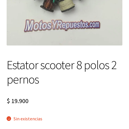
Expandi
FAQ Preguntas Frecuentes
el
menú
hijo
Estator scooter 8 polos 2
pernos
$
19.900
Sin existencias