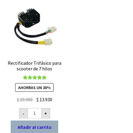
Rectificador Trifásico para
scooter de 7 hilos
Valorado con
AHORRAS UN 30%
5.00
de 5
El
El
$
19.900
$
13.930
precio
precio
Rectificador
-
+
original
actual
Trifásico
para
era:
es:
scooter
Añadir al carrito
$ 19.900.
$ 13.930.
de