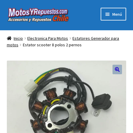
Ir
Ir
Menú
a
al
la
contenido
Expandi
Acc y Rep Motocross Enduro
navegación
el
Inicio
Electronica Para Motos
Estatores Generador para
menú
motos
Estator scooter 8 polos 2 pernos
Electronica Para Motos
hijo
Repuestos Para Motos
Filtros para Motos
Herramientas Para Taller
Ropa para Motociclistas
Tienda Física Motosyrepuestos