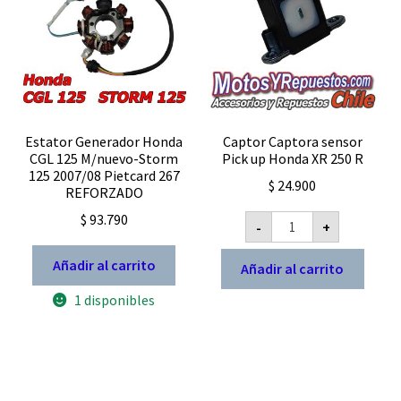
Estator Generador Honda
Captor Captora sensor
CGL 125 M/nuevo-Storm
Pick up Honda XR 250 R
125 2007/08 Pietcard 267
$
24.900
REFORZADO
Captor
$
93.790
-
+
Captora
sensor
Pick
Añadir al carrito
Añadir al carrito
up
Honda
1 disponibles
XR
250
R
cantidad