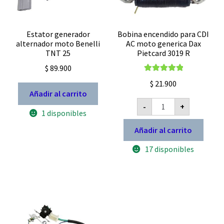
Estator generador
Bobina encendido para CDI
alternador moto Benelli
AC moto generica Dax
TNT 25
Pietcard 3019 R
$
89.900
Valorado con
$
21.900
5.00
de 5
Añadir al carrito
Bobina
-
+
encendido
1 disponibles
para
CDI
Añadir al carrito
AC
moto
17 disponibles
generica
Dax
Pietcard
3019
R
cantidad