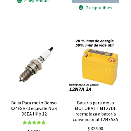
8 disponibles
XTZ
Pietcard
125
2 disponibles
2300R
250
potenciado
keeway
OEM
sl
C117
200
Adaptable
Pietcard
CGL
1052
y
monofasico
Vmen
CC
cantidad
12
ampers
cantidad
Bujia Para moto Denso
Bateria para moto
X24ESR-U equivale NGK
MOTOBATT MTX7DL
D8EA Hilo 12
reemplaza a batería
convencional 12N7A3A
$
32.900
Valorado con