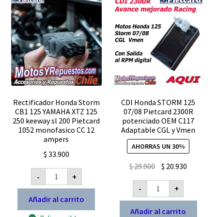
azul
cantidad
Rectificador Honda Storm
CDI Honda STORM 125
CB1 125 YAMAHA XTZ 125
07/08 Pietcard 2300R
250 keeway sl 200 Pietcard
potenciado OEM C117
1052 monofasico CC 12
Adaptable CGL y Vmen
ampers
AHORRAS UN 30%
$
33.900
El
El
$
29.900
$
20.930
Rectificador
-
+
precio
precio
Honda
CDI
Storm
-
+
original
actual
Honda
CB1
STORM
Añadir al carrito
era:
es:
125
125
YAMAHA
Añadir al carrito
$ 29.900.
$ 20.930.
07/08