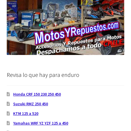
Revisa lo que hay para enduro
Honda CRF 150 230 250 450
Suzuki RMZ 250 450
KTM 125 a 520
Yamahas WRF YZ YZF 125 a 450