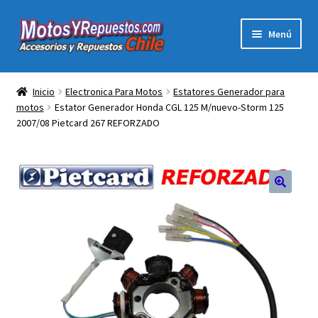
Ir
Ir
Menú
a
al
la
contenido
Expandi
Acc y Rep Motocross Enduro
navegación
el
Inicio
Electronica Para Motos
Estatores Generador para
menú
motos
Estator Generador Honda CGL 125 M/nuevo-Storm 125
Electronica Para Motos
hijo
2007/08 Pietcard 267 REFORZADO
Repuestos Para Motos
Filtros para Motos
Herramientas Para Taller
Ropa para Motociclistas
Tienda Física Motosyrepuestos