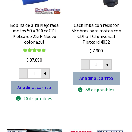
Bobina de alta Mejorada
Cachimba con resistor
motos 50 a 300 cc CDI
5Kohms para motos con
Pietcard 3225R Nuevo
CDI o TCI universal
color azul
Pietcard 4032
$
7.900
Valorado con
$
37.890
Cachimba
4.78
de 5
-
+
con
Bobina
resistor
-
+
de
5Kohms
Añadir al carrito
alta
para
Mejorada
motos
Añadir al carrito
motos
58 disponibles
con
50
CDI
20 disponibles
a
o
300
TCI
cc
universal
CDI
Pietcard
Pietcard
4032
3225R
cantidad
Nuevo
color