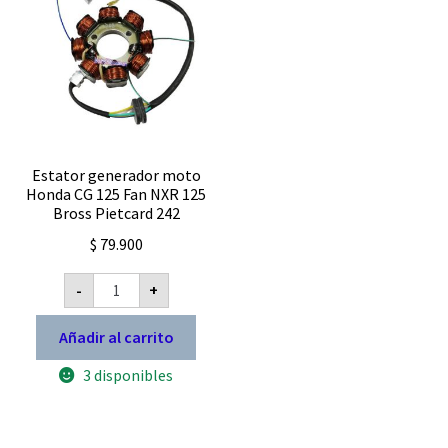
Estator generador moto
Honda CG 125 Fan NXR 125
Bross Pietcard 242
$
79.900
Estator
-
+
generador
moto
Honda
Añadir al carrito
CG
125
3 disponibles
Fan
NXR
125
Bross
Pietcard