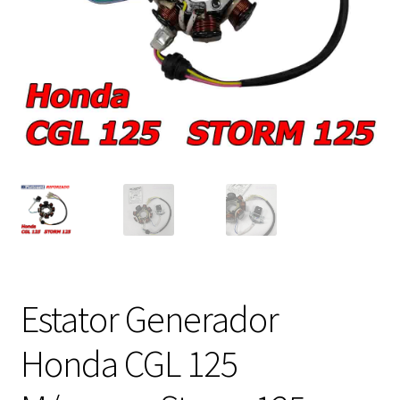
Expandi
FAQ Preguntas Frecuentes
el
menú
hijo
Estator Generador
Honda CGL 125