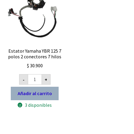
Estator Yamaha YBR 125 7
polos 2 conectores 7 hilos
$
30.900
Estator
-
+
Yamaha
YBR
125
Añadir al carrito
7
polos
3 disponibles
2
conectores
7
hilos
cantidad