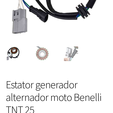
Expandi
FAQ Preguntas Frecuentes
el
menú
hijo
Estator generador
alternador moto Benelli
TNT 25