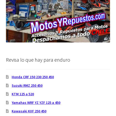
Revisa lo que hay para enduro
Honda CRF 150 230 250 450
Suzuki RMZ 250 450
KTM 125 a 520
Yamahas WRF YZ YZF 125 a 450
Kawasaki KXF 250 450