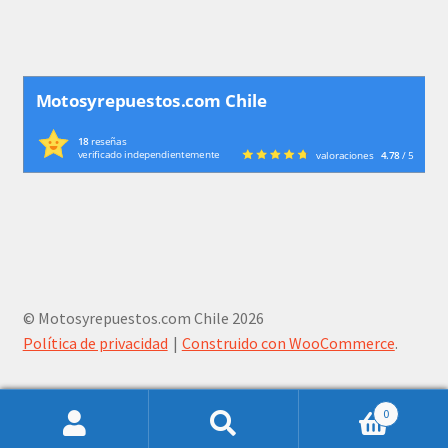
Motosyrepuestos.com Chile
18
reseñas
verificado independientemente
valoraciones
4.78
/ 5
© Motosyrepuestos.com Chile 2026
Política de privacidad
Construido con WooCommerce
.
0
Buscar
Buscar