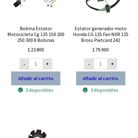
Bobina Estator
Estator generador moto
Motocicleta Cg 125 150 200
Honda CG 125 Fan NXR 125
250 300 8 Bobinas
Bross Pietcard 242
$
23.800
$
79.900
Bobina
Estator
-
+
-
+
Estator
generador
Motocicleta
moto
Cg
Honda
Añadir al carrito
Añadir al carrito
125
CG
150
125
3 disponibles
3 disponibles
200
Fan
250
NXR
300
125
8
Bross
Bobinas
Pietcard
cantidad
242
cantidad