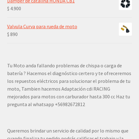
Damper de catalina HONDA CB1
era:
es:
$
4.900
$ 13.800.
$ 9.660.
Valvula Curva para rueda de moto
$
890
Tu Moto anda fallando problemas de chispa o carga de
batería ? Hacemos el diagnóstico certero y te ofreceremos
los repuestos eléctricos para solucionar el problema de tu
moto, Tambien hacemos Adaptación cdi RACING
mejorados para motos con carburador hasta 300 cc Haz tu
pregunta al whatsapp +56982672812
Queremos brindar un servicio de calidad por lo mismo que
cuando finaliza tu pedido podrás calificar el trabajo y la