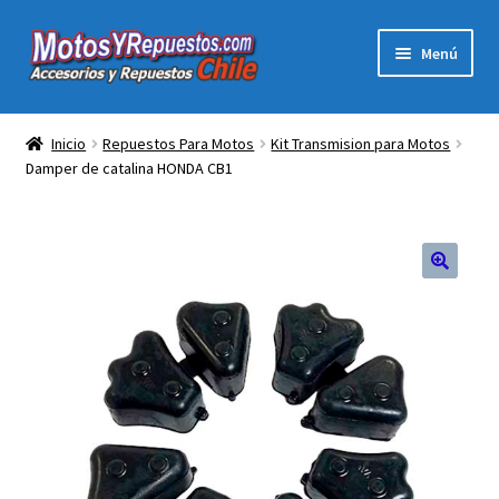
Ir
Ir
Menú
a
al
la
contenido
Expandi
Acc y Rep Motocross Enduro
navegación
el
Inicio
Repuestos Para Motos
Kit Transmision para Motos
menú
Damper de catalina HONDA CB1
Electronica Para Motos
hijo
Repuestos Para Motos
Filtros para Motos
Herramientas Para Taller
Ropa para Motociclistas
Tienda Física Motosyrepuestos