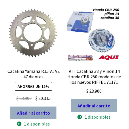
Catalina Yamaha R15 V1 V2
KIT Catalina 38 y Piñon 14
47 dientes
Honda CBR 250 modelos de
los nuevos RIFFEL 71171
AHORRAS UN 15%
$
28.900
El
El
$
23.900
$
20.315
precio
precio
Añadir al carrito
original
actual
Añadir al carrito
1 disponibles
era:
es:
1 disponibles
$ 23.900.
$ 20.315.