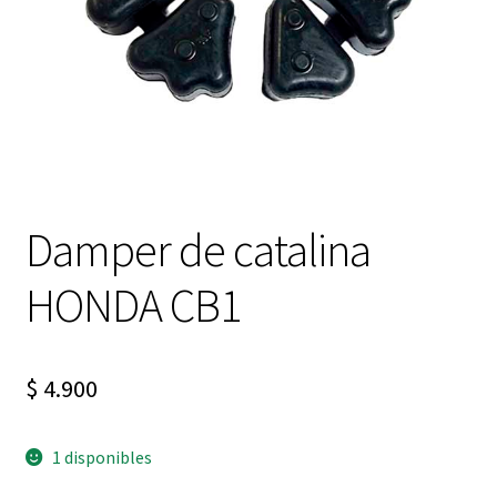
Expandi
FAQ Preguntas Frecuentes
el
menú
hijo
Damper de catalina
HONDA CB1
$
4.900
1 disponibles