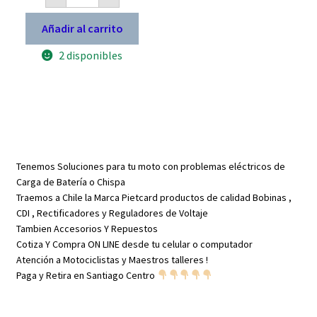
transmisión
Honda
Añadir al carrito
XR
250
2 disponibles
del
96
al
05)
piñon
13
catalina
48
Riffel
Titanium
Tenemos Soluciones para tu moto con problemas eléctricos de
cantidad
Carga de Batería o Chispa
Traemos a Chile la Marca Pietcard productos de calidad Bobinas ,
CDI , Rectificadores y Reguladores de Voltaje
Tambien Accesorios Y Repuestos
Cotiza Y Compra ON LINE desde tu celular o computador
Atención a Motociclistas y Maestros talleres !
Paga y Retira en Santiago Centro