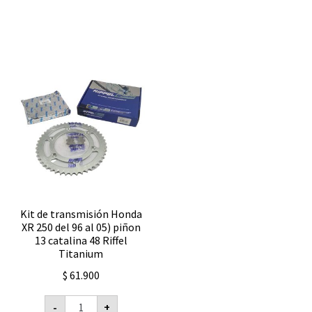
Kit de transmisión Honda
XR 250 del 96 al 05) piñon
13 catalina 48 Riffel
Titanium
$
61.900
Kit
-
+
de