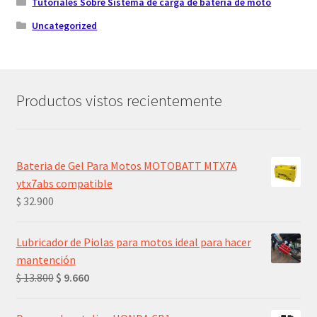
Tutoriales Sobre Sistema de carga de batería de moto
Uncategorized
Productos vistos recientemente
Bateria de Gel Para Motos MOTOBATT MTX7A
ytx7abs compatible
$
32.900
Lubricador de Piolas para motos ideal para hacer
mantención
El
El
$
13.800
$
9.660
precio
precio
original
actual