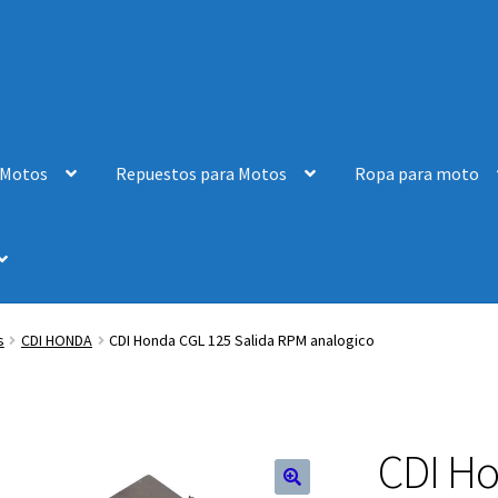
 Motos
Repuestos para Motos
Ropa para moto
s
CDI HONDA
CDI Honda CGL 125 Salida RPM analogico
CDI Ho