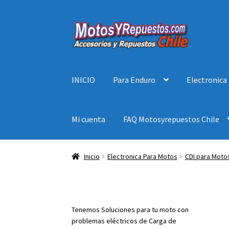
Ir
Ir
a
al
la
contenido
navegación
INICIO
Para Enduro
Electronica
Mi cuenta
FAQ Motosyrepuestos Chile
Inicio
Electronica Para Motos
CDI para Moto
Tenemos Soluciones para tu moto con
problemas eléctricos de Carga de