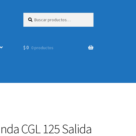
Buscar
Buscar
por:
$
0
0 productos
nda CGL 125 Salida