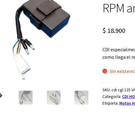
🔍
RPM an
$
18.900
CDI especialme
como llega el 
Sin existenc
SKU:
cdi cgl 125 
Categoría:
CDI H
Etiqueta:
Motos Ho