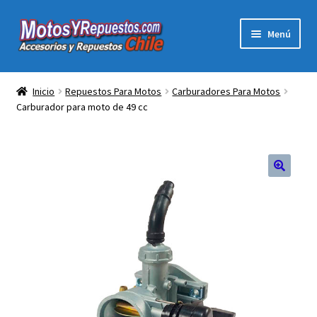
Ir
Ir
Menú
a
al
la
contenido
Expandi
Acc y Rep Motocross Enduro
navegación
el
Inicio
Repuestos Para Motos
Carburadores Para Motos
menú
Carburador para moto de 49 cc
Electronica Para Motos
hijo
Repuestos Para Motos
Filtros para Motos
🔍
Herramientas Para Taller
Ropa para Motociclistas
Tienda Física Motosyrepuestos