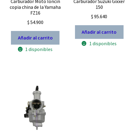
Carburador Moto loncin
Carburador Suzuki Gixxer
copia china de la Yamaha
150
FZ16
$
95.640
$
54.900
Añadir al carrito
Añadir al carrito
1 disponibles
1 disponibles