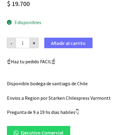
$
19.700
3 disponibles
Carburador
-
+
Añadir al carrito
para
moto
de
49
☝️Haz tu pedido FACIL☝️
cc
cantidad
Disponible bodega de santiago de Chile
Envios a Region por Starken Chilexpress Varmontt
Pregunta de 9 a 19 hs dias habiles👇
Ejecutivo Comercial