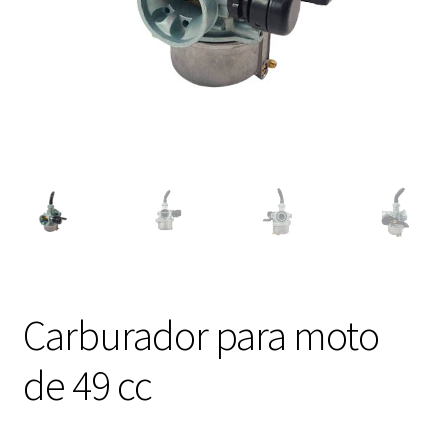
Expandi
FAQ Preguntas Frecuentes
el
menú
hijo
Carburador para moto
de 49 cc