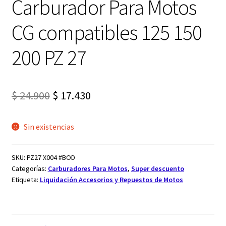
Carburador Para Motos
CG compatibles 125 150
200 PZ 27
El
El
$
24.900
$
17.430
precio
precio
Sin existencias
original
actual
era:
es:
SKU:
PZ27 X004 #BOD
$ 24.900.
$ 17.430.
Categorías:
Carburadores Para Motos
,
Super descuento
Etiqueta:
Liquidación Accesorios y Repuestos de Motos