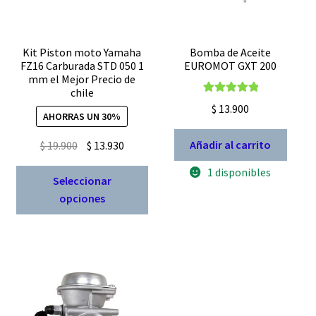
Kit Piston moto Yamaha
Bomba de Aceite
FZ16 Carburada STD 050 1
EUROMOT GXT 200
mm el Mejor Precio de
chile
Valorado con
$
13.900
AHORRAS UN 30%
5.00
de 5
El
El
Añadir al carrito
$
19.900
$
13.930
precio
precio
1 disponibles
Este
original
actual
Seleccionar
producto
era:
es:
opciones
tiene
$ 19.900.
$ 13.930.
múltiples
variantes.
Las
opciones
se
pueden