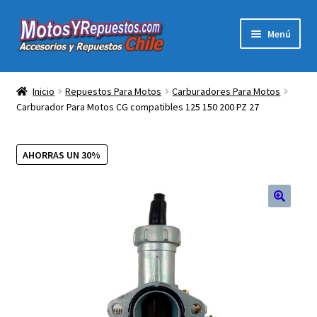
Ir
Ir
Menú
a
al
la
contenido
Expandi
Acc y Rep Motocross Enduro
navegación
el
Inicio
Repuestos Para Motos
Carburadores Para Motos
menú
Carburador Para Motos CG compatibles 125 150 200 PZ 27
Electronica Para Motos
hijo
Repuestos Para Motos
AHORRAS UN 30%
Filtros para Motos
🔍
Herramientas Para Taller
Ropa para Motociclistas
Tienda Física Motosyrepuestos