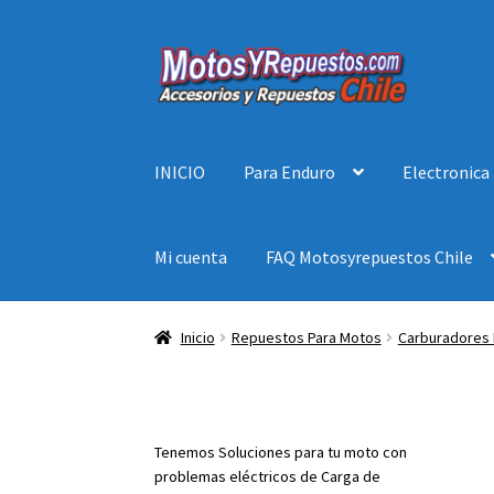
Ir
Ir
a
al
la
contenido
navegación
INICIO
Para Enduro
Electronica
Mi cuenta
FAQ Motosyrepuestos Chile
Inicio
Repuestos Para Motos
Carburadores 
Tenemos Soluciones para tu moto con
problemas eléctricos de Carga de