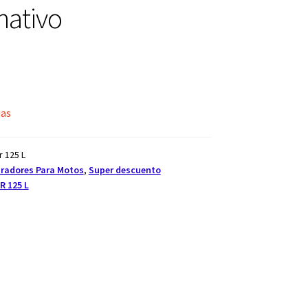
nativo
ias
r 125 L
radores Para Motos
,
Super descuento
R 125 L