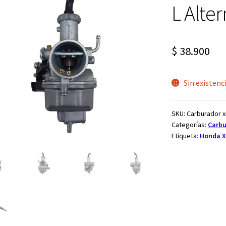
🔍
L Alter
$
38.900
Sin existenc
SKU:
Carburador x
Categorías:
Carbu
Etiqueta:
Honda X