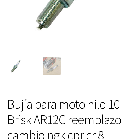
Expandi
FAQ Preguntas Frecuentes
el
menú
hijo
Bujía para moto hilo 10
Brisk AR12C reemplazo
cambio ngk cpr cr 8