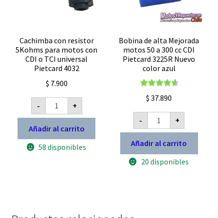
Cachimba con resistor
Bobina de alta Mejorada
5Kohms para motos con
motos 50 a 300 cc CDI
CDI o TCI universal
Pietcard 3225R Nuevo
Pietcard 4032
color azul
$
7.900
Valorado con
$
37.890
Cachimba
4.78
de 5
-
+
con
Bobina
resistor
-
+
de
5Kohms
Añadir al carrito
alta
para
Mejorada
motos
Añadir al carrito
motos
58 disponibles
con
50
CDI
20 disponibles
a
o
300
TCI
cc
universal
CDI
Pietcard
Pietcard
4032
3225R
cantidad
Nuevo
color