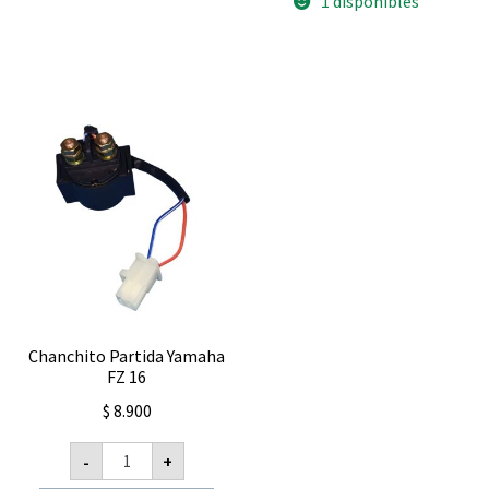
1 disponibles
$ 34.900.
$ 24.430.
Chanchito Partida Yamaha
FZ 16
$
8.900
Chanchito
-
+
Partida
Yamaha