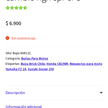
Valorado con
1
5.00
de 5 en
$
6.900
base a
valoración de
un cliente
Sin existencias
SKU:
Bujía #AR12C
Categoría:
Bujías Para Motos
Etiquetas:
Bujia Brisk Chile
,
Honda CB190R
,
Repuestos para moto
Yamaha FZ 16
,
Suzuki Gixxer 150
Descripción
Información adicional