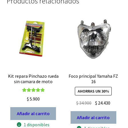
Productos relacionados
azul
cantidad
Kit repara Pinchazo rueda
Foco principal Yamaha FZ
sin camara de moto
16
AHORRAS UN 30%
Valorado con
$
5.900
El
El
$
34.900
$
24.430
5.00
de 5
precio
precio
Añadir al carrito
original
actual
Añadir al carrito
era:
es:
1 disponibles