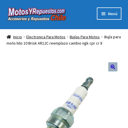
Ir
Ir
Menú
a
al
la
contenido
Expandi
Acc y Rep Motocross Enduro
navegación
el
Inicio
Electronica Para Motos
Bujías Para Motos
Bujía para
menú
moto hilo 10 Brisk AR12C reemplazo cambio ngk cpr cr 8
Electronica Para Motos
hijo
Repuestos Para Motos
Filtros para Motos
Herramientas Para Taller
Ropa para Motociclistas
Tienda Física Motosyrepuestos