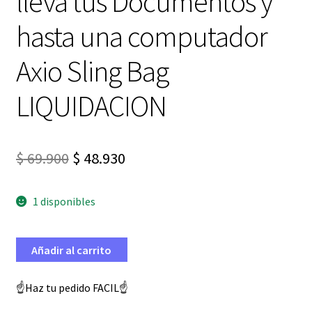
lleva tus Documentos y
hasta una computador
Axio Sling Bag
LIQUIDACION
El
El
$
69.900
$
48.930
precio
precio
1 disponibles
original
actual
era:
es:
Añadir al carrito
$ 69.900.
$ 48.930.
☝️Haz tu pedido FACIL☝️