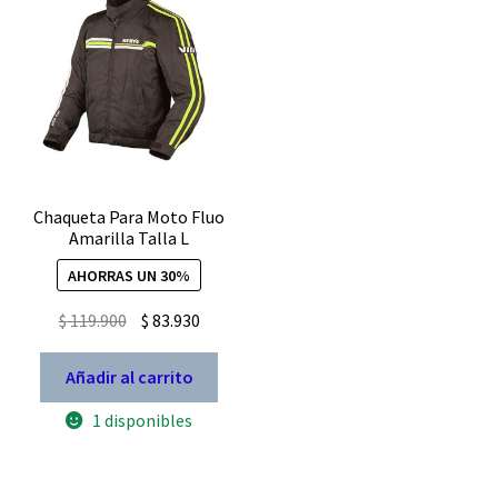
en
la
pág
de
pro
Chaqueta Para Moto Fluo
Amarilla Talla L
AHORRAS UN 30%
El
El
$
119.900
$
83.930
precio
precio
original
actual
Añadir al carrito
era:
es:
1 disponibles
$ 119.900.
$ 83.930.