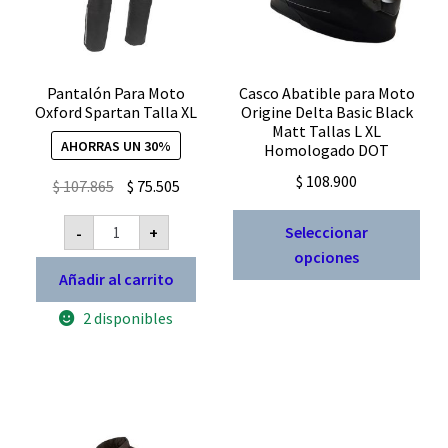
Pantalón Para Moto
Casco Abatible para Moto
Oxford Spartan Talla XL
Origine Delta Basic Black
Matt Tallas L XL
AHORRAS UN 30%
Homologado DOT
$
108.900
El
El
$
107.865
$
75.505
precio
precio
Est
Pantalón
Seleccionar
-
+
original
actual
Para
pro
Moto
opciones
era:
es:
Oxford
tien
Añadir al carrito
$ 107.865.
$ 75.505.
Spartan
múl
Talla
2 disponibles
XL
vari
cantidad
Las
opc
se
pue
eleg