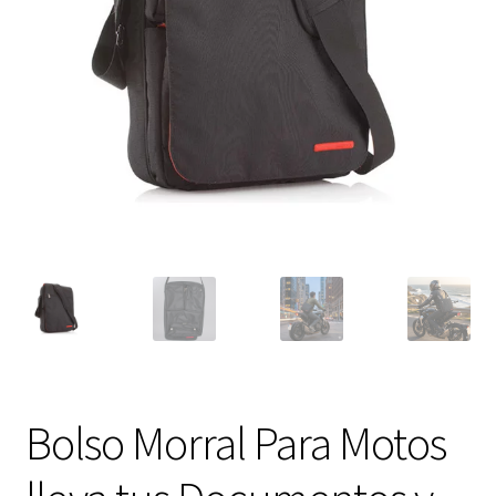
Expandi
FAQ Preguntas Frecuentes
el
menú
hijo
Bolso Morral Para Motos