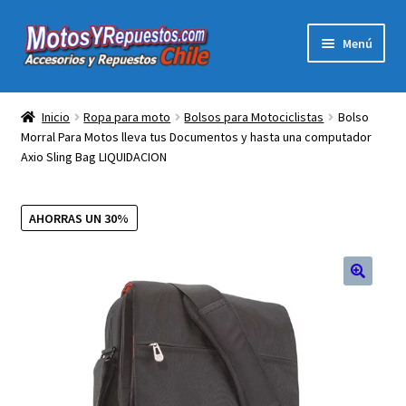
Ir
Ir
Menú
a
al
la
contenido
Expandi
Acc y Rep Motocross Enduro
navegación
el
Inicio
Ropa para moto
Bolsos para Motociclistas
Bolso
menú
Morral Para Motos lleva tus Documentos y hasta una computador
Electronica Para Motos
hijo
Axio Sling Bag LIQUIDACION
Repuestos Para Motos
AHORRAS UN 30%
Filtros para Motos
Herramientas Para Taller
🔍
Ropa para Motociclistas
Tienda Física Motosyrepuestos